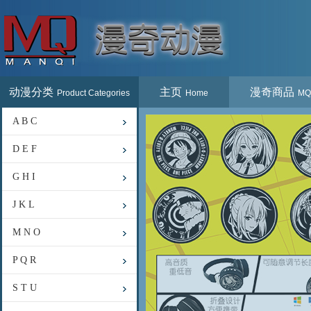
动漫分类
主页
漫奇商品
Product Categories
Home
MQ
A B C
D E F
G H I
J K L
M N O
P Q R
S T U