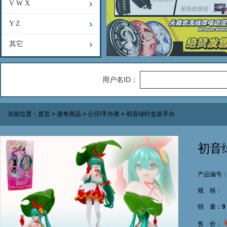
V W X
Y Z
其它
用户名ID：
当前位置：
首页
>
漫奇商品
>
公仔/手办类
>
初音绿叶盒装手办
初音
产品编号：M
规 格：
销 量：
9
售 价：