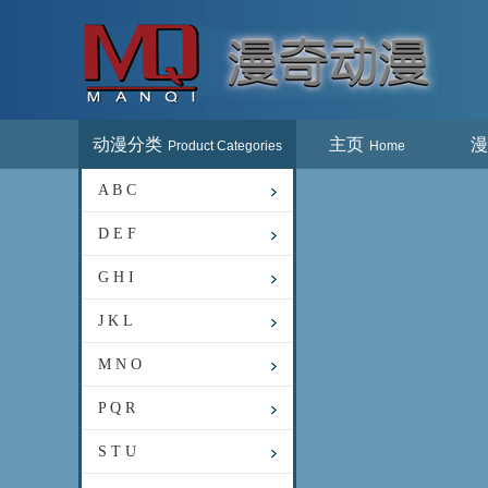
动漫分类
主页
漫
Product Categories
Home
A B C
D E F
G H I
J K L
M N O
P Q R
S T U