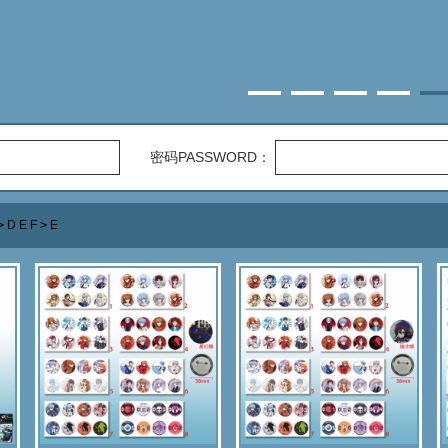
密码PASSWORD：
>
D E F
>
E