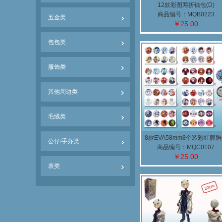
12款彩图两折钱包(D)
商品编号：MQB0223
五金类
￥25.00
包包类
服饰类
其他周边类
毛绒类
8款EVA58mm8个装彩虹膜
公仔/手办类
(B)
商品编号：MQC0107
￥25.00
表类