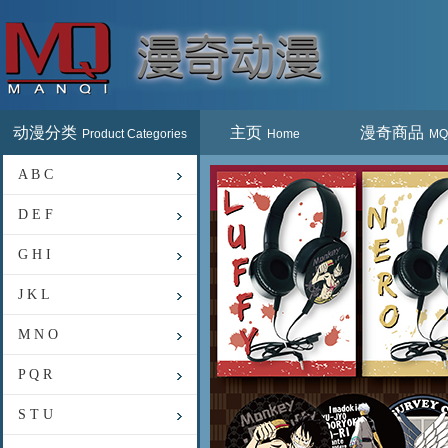
动漫分类
主页
漫奇商品
Product Categories
Home
MQ
A B C
D E F
G H I
J K L
M N O
P Q R
S T U