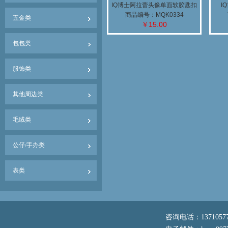
IQ博士阿拉蕾头像单面软胶匙扣
I
商品编号：MQK0334
五金类
￥15.00
包包类
服饰类
其他周边类
毛绒类
公仔/手办类
表类
咨询电话：13710577