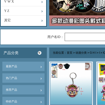
V W X
Y Z
其它
用户名ID：
产品分类
当前位置：
首页
>
动漫分类
>
G H I
>
I
>
I
最新产品
热门产品
推荐产品
特价产品