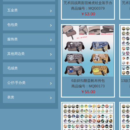
咒术回战两面宿傩虎杖盒装手办
咒术
商品编号：MQG0379
五金类
￥53.00
包包类
服饰类
其他周边类
毛绒类
6款斜扣翻盖帆布挎包
13款
公仔/手办类
商品编号：MQB0173
￥55.00
表类