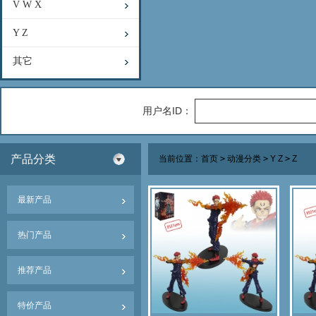
V W X
Y Z
其它
用户名ID：
产品分类
当前位置：
首页
>
动漫分类
>
Y Z
>
Z
最新产品
热门产品
推荐产品
特价产品