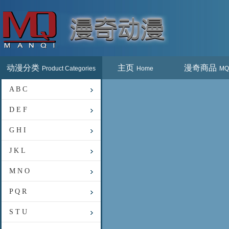
动漫分类
主页
漫奇商品
Product Categories
Home
MQ
A B C
D E F
G H I
J K L
M N O
P Q R
S T U