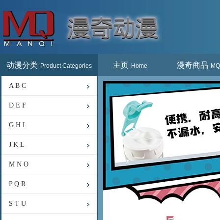
动漫分类
主页
漫奇商品
Product Categories
Home
MQ
A B C
D E F
G H I
J K L
M N O
P Q R
S T U