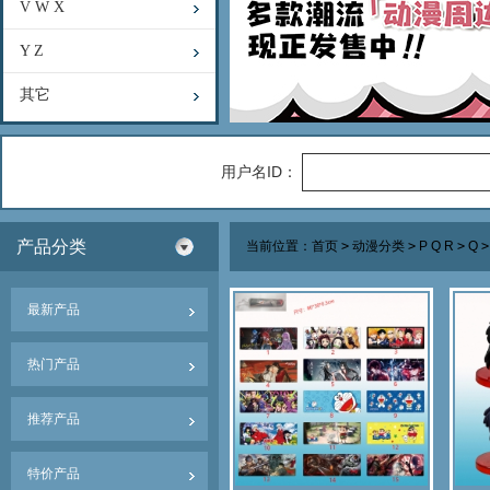
V W X
Y Z
其它
用户名ID：
产品分类
当前位置：
首页
>
动漫分类
>
P Q R
>
Q
>
最新产品
热门产品
推荐产品
特价产品