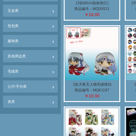
15款80cm鼠标垫(C)
2
商品编号：MQD0521
五金类
￥24.00
包包类
服饰类
其他周边类
毛绒类
2款犬夜叉人物毛绒珠扣
公仔/手办类
商品编号：MQK1197
￥10.00
表类