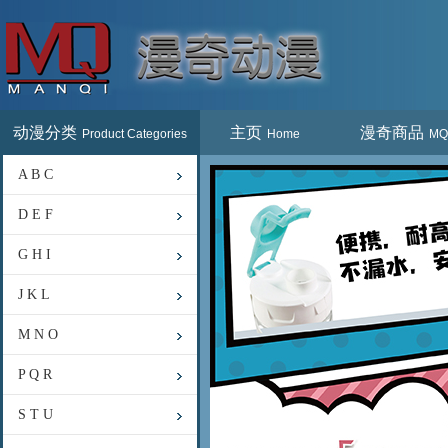
动漫分类
主页
漫奇商品
Product Categories
Home
MQ
A B C
D E F
G H I
J K L
M N O
P Q R
S T U