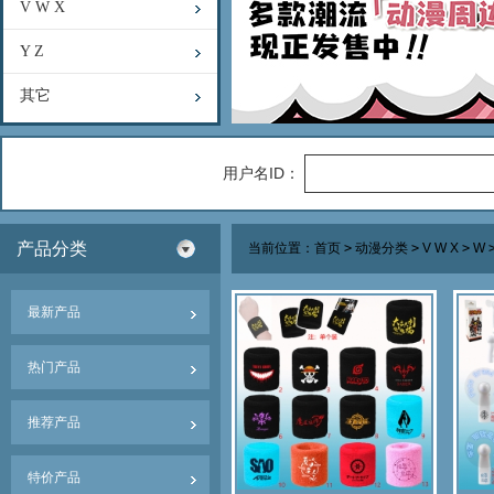
V W X
Y Z
其它
用户名ID：
产品分类
当前位置：
首页
>
动漫分类
>
V W X
>
W
最新产品
热门产品
推荐产品
特价产品