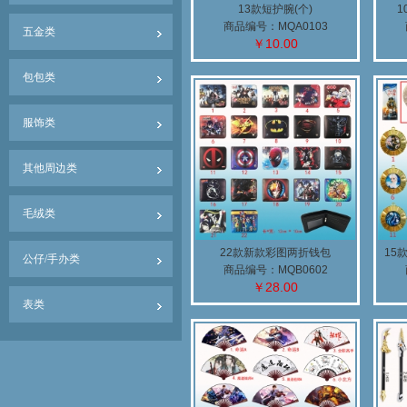
13款短护腕(个)
商品编号：MQA0103
五金类
￥10.00
包包类
服饰类
其他周边类
毛绒类
22款新款彩图两折钱包
15
公仔/手办类
商品编号：MQB0602
￥28.00
表类