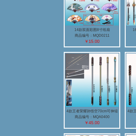
14款双面彩图8寸纸扇
商品编号：MQD0211
￥15.00
4款王者荣耀孙悟空70cm可伸缩
4款
武器
商品编号：MQA0400
￥45.00