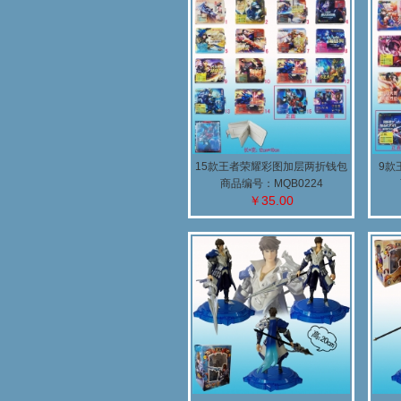
15款王者荣耀彩图加层两折钱包
9款
商品编号：MQB0224
￥35.00