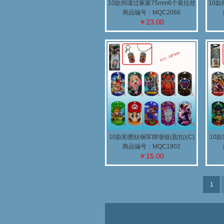
10款间谍过家家75mm6个装拉丝
10款
膜胸针
商品编号：MQC2066
￥23.00
10款彩图钛钢军牌项链(匙扣)(C)
10款
商品编号：MQC1902
￥15.00
1