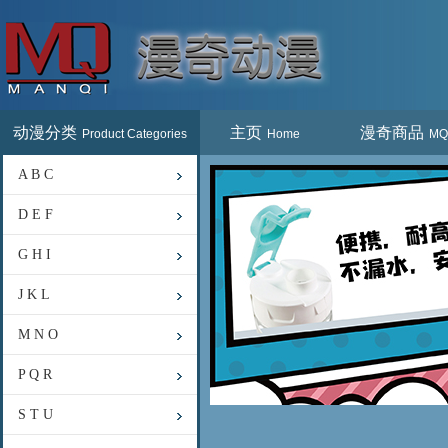
动漫分类
主页
漫奇商品
Product Categories
Home
MQ
A B C
D E F
G H I
J K L
M N O
P Q R
S T U