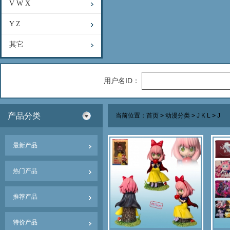
V W X
Y Z
其它
用户名ID：
产品分类
当前位置：
首页
>
动漫分类
>
J K L
>
J
最新产品
热门产品
推荐产品
特价产品