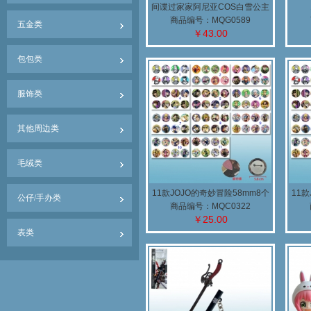
间谍过家家阿尼亚COS白雪公主
手办
商品编号：MQG0589
五金类
￥43.00
包包类
服饰类
其他周边类
毛绒类
11款JOJO的奇妙冒险58mm8个
11款
公仔/手办类
装磨砂膜胸针
商品编号：MQC0322
￥25.00
表类