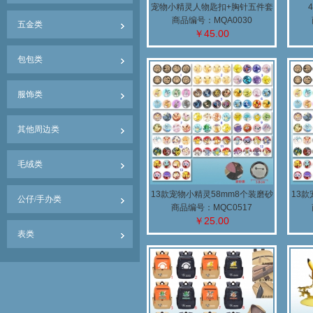
宠物小精灵人物匙扣+胸针五件套
商品编号：MQA0030
五金类
￥45.00
包包类
服饰类
其他周边类
毛绒类
13款宠物小精灵58mm8个装磨砂
13款
公仔/手办类
膜胸针
商品编号：MQC0517
￥25.00
表类