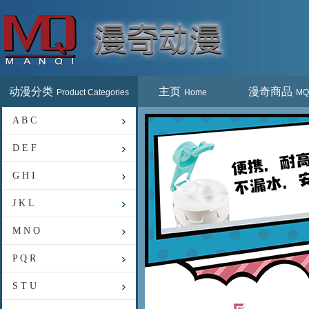
动漫分类
主页
漫奇商品
Product Categories
Home
MQ
A B C
D E F
G H I
J K L
M N O
P Q R
S T U