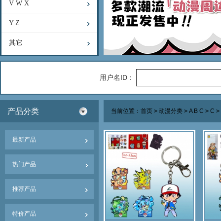
V W X
Y Z
其它
用户名ID：
产品分类
当前位置：
首页
>
动漫分类
>
A B C
>
C
>
最新产品
热门产品
推荐产品
特价产品