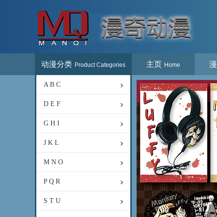
动漫分类
主页
漫
Product Categories
Home
A B C
D E F
G H I
J K L
M N O
P Q R
S T U