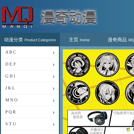
动漫分类
主页
漫奇商品
Product Categories
Home
MQ
A B C
D E F
G H I
J K L
M N O
P Q R
S T U