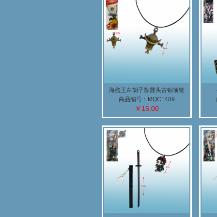
海盗王白胡子骷髅头古铜项链
商品编号：MQC1489
￥15.00