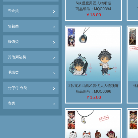
6款猎魔男团人物项链
商品编号：MQC0394
五金类
￥18.00
包包类
服饰类
其他周边类
毛绒类
2款咒术回战乙骨忧太人物项链
死
公仔/手办类
商品编号：MQC0096
￥15.00
表类