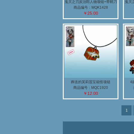
鬼灭之刃炭治郎人物项链+带鞘刀
鬼灭
扣
商品编号：MQK1428
￥25.00
葬送的芙莉莲宝箱怪项链
4
商品编号：MQC1920
￥12.00
1